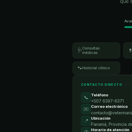
que 
Ava
Consultas
🩺

médicas
🐾
Historial clínico
CONTACTO DIRECTO
Teléfono
📞
+507 6397-6371
Correo electrónico
✉️
contacto@veterinari
Ubicación
📍
Panamá, Provincia 
Horario de atención