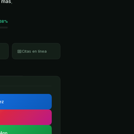
o más
,
68%
📅
Citas en línea
rez
sApp