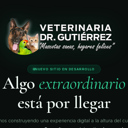
🐾
🐾
🐾
🐾
NUEVO SITIO EN DESARROLLO
Algo
extraordinario
está por llegar
os construyendo una experiencia digital a la altura del c