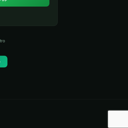
tro
e