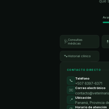
que 
Ava
Consultas
🩺

médicas
🐾
Historial clínico
CONTACTO DIRECTO
Teléfono
📞
+507 6397-6371
Correo electrónico
✉️
contacto@veterinari
Ubicación
📍
Panamá, Provincia 
Horario de atención