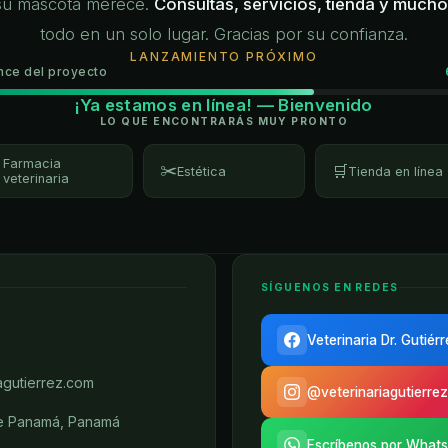
su mascota merece.
Consultas, servicios, tienda y much
todo en un solo lugar. Gracias por su confianza.
LANZAMIENTO PRÓXIMO
nce del proyecto
¡Ya estamos en línea! — Bienvenido
LO QUE ENCONTRARÁS MUY PRONTO
Farmacia
✂️

🛒
Estética
Tienda en línea
veterinaria
SÍGUENOS EN REDES
Veterinaria Dr. Gutiér
agutierrez.com
@veterinariagutierrez
de Panamá, Panamá
Escríbenos por What