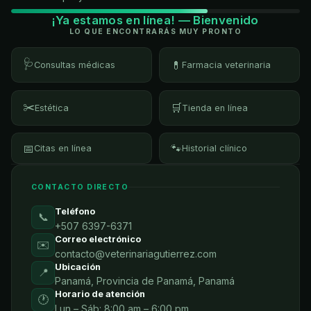
¡Ya estamos en línea! — Bienvenido
LO QUE ENCONTRARÁS MUY PRONTO
🩺
💊
Consultas médicas
Farmacia veterinaria
✂️
🛒
Estética
Tienda en línea
📅
🐾
Citas en línea
Historial clínico
CONTACTO DIRECTO
Teléfono
📞
+507 6397-6371
Correo electrónico
✉️
contacto@veterinariagutierrez.com
Ubicación
📍
Panamá, Provincia de Panamá, Panamá
Horario de atención
🕐
Lun – Sáb: 8:00 am – 6:00 pm