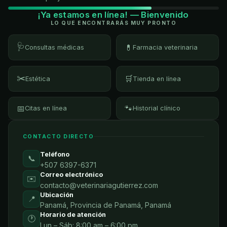
¡Ya estamos en línea! — Bienvenido
LO QUE ENCONTRARÁS MUY PRONTO
🩺
💊
Consultas médicas
Farmacia veterinaria
✂️
🛒
Estética
Tienda en línea
📅
🐾
Citas en línea
Historial clínico
CONTACTO DIRECTO
Teléfono
📞
+507 6397-6371
Correo electrónico
✉️
contacto@veterinariagutierrez.com
Ubicación
📍
Panamá, Provincia de Panamá, Panamá
Horario de atención
🕐
Lun – Sáb: 8:00 am – 6:00 pm