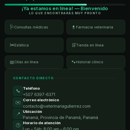
¡Ya estamos en línea! — Bienvenido
LO QUE ENCONTRARÁS MUY PRONTO
🩺
💊
Consultas médicas
Farmacia veterinaria
✂️
🛒
Estética
Tienda en línea
📅
🐾
Citas en línea
Historial clínico
CONTACTO DIRECTO
Teléfono
📞
+507 6397-6371
Correo electrónico
✉️
contacto@veterinariagutierrez.com
Ubicación
📍
Panamá, Provincia de Panamá, Panamá
Horario de atención
🕐
Lun – Sáb: 8:00 am – 6:00 pm