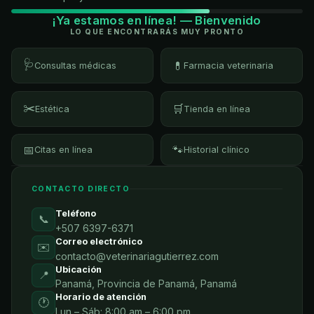
¡Ya estamos en línea! — Bienvenido
LO QUE ENCONTRARÁS MUY PRONTO
🩺
💊
Consultas médicas
Farmacia veterinaria
✂️
🛒
Estética
Tienda en línea
📅
🐾
Citas en línea
Historial clínico
CONTACTO DIRECTO
Teléfono
📞
+507 6397-6371
Correo electrónico
✉️
contacto@veterinariagutierrez.com
Ubicación
📍
Panamá, Provincia de Panamá, Panamá
Horario de atención
🕐
Lun – Sáb: 8:00 am – 6:00 pm