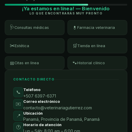
¡Ya estamos en línea! — Bienvenido
LO QUE ENCONTRARÁS MUY PRONTO
🩺
💊
Consultas médicas
Farmacia veterinaria
✂️
🛒
Estética
Tienda en línea
📅
🐾
Citas en línea
Historial clínico
CONTACTO DIRECTO
Teléfono
📞
+507 6397-6371
Correo electrónico
✉️
contacto@veterinariagutierrez.com
Ubicación
📍
Panamá, Provincia de Panamá, Panamá
Horario de atención
🕐
Lun – Sáb: 8:00 am – 6:00 pm