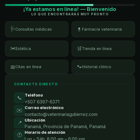
¡Ya estamos en línea! — Bienvenido
LO QUE ENCONTRARÁS MUY PRONTO
🩺
💊
Consultas médicas
Farmacia veterinaria
✂️
🛒
Estética
Tienda en línea
📅
🐾
Citas en línea
Historial clínico
CONTACTO DIRECTO
Teléfono
📞
+507 6397-6371
Correo electrónico
✉️
contacto@veterinariagutierrez.com
Ubicación
📍
Panamá, Provincia de Panamá, Panamá
Horario de atención
🕐
Lun – Sáb: 8:00 am – 6:00 pm