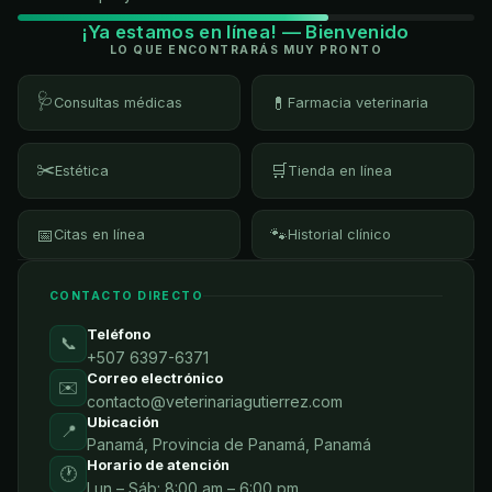
¡Ya estamos en línea! — Bienvenido
LO QUE ENCONTRARÁS MUY PRONTO
🩺
💊
Consultas médicas
Farmacia veterinaria
✂️
🛒
Estética
Tienda en línea
📅
🐾
Citas en línea
Historial clínico
CONTACTO DIRECTO
Teléfono
📞
+507 6397-6371
Correo electrónico
✉️
contacto@veterinariagutierrez.com
Ubicación
📍
Panamá, Provincia de Panamá, Panamá
Horario de atención
🕐
Lun – Sáb: 8:00 am – 6:00 pm