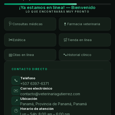
¡Ya estamos en línea! — Bienvenido
LO QUE ENCONTRARÁS MUY PRONTO
🩺
💊
Consultas médicas
Farmacia veterinaria
✂️
🛒
Estética
Tienda en línea
📅
🐾
Citas en línea
Historial clínico
CONTACTO DIRECTO
Teléfono
📞
+507 6397-6371
Correo electrónico
✉️
contacto@veterinariagutierrez.com
Ubicación
📍
Panamá, Provincia de Panamá, Panamá
Horario de atención
🕐
Lun – Sáb: 8:00 am – 6:00 pm