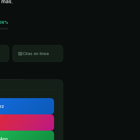
o más
,
68%
📅
Citas en línea
rez
sApp