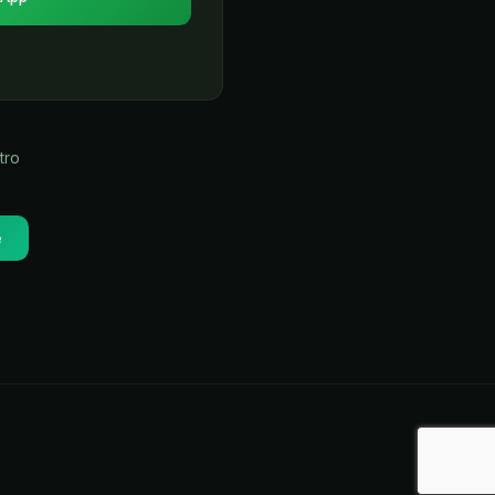
tro
e