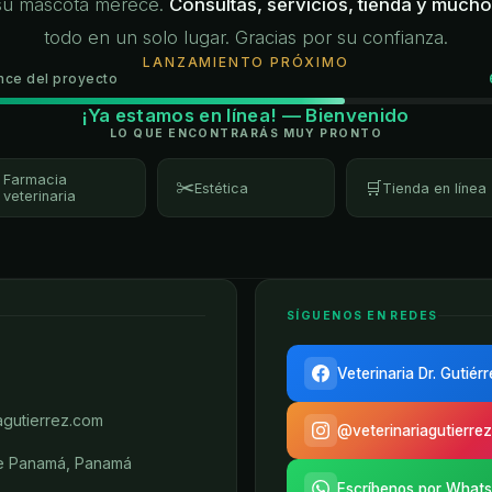
su mascota merece.
Consultas, servicios, tienda y much
todo en un solo lugar. Gracias por su confianza.
LANZAMIENTO PRÓXIMO
nce del proyecto
¡Ya estamos en línea! — Bienvenido
LO QUE ENCONTRARÁS MUY PRONTO
Farmacia
✂️

🛒
Estética
Tienda en línea
veterinaria
SÍGUENOS EN REDES
Veterinaria Dr. Gutiér
agutierrez.com
@veterinariagutierrez
de Panamá, Panamá
Escríbenos por What