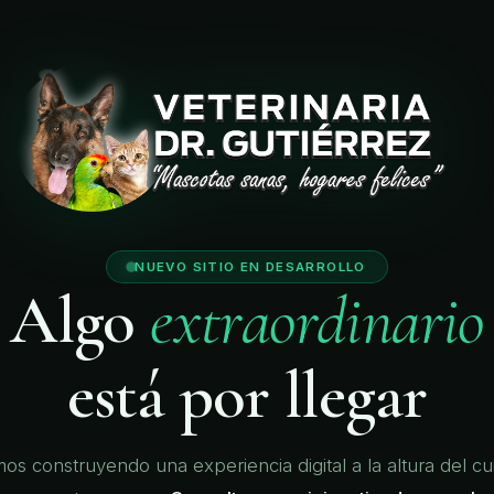
🐾
🐾
🐾
🐾
NUEVO SITIO EN DESARROLLO
Algo
extraordinario
está por llegar
os construyendo una experiencia digital a la altura del c