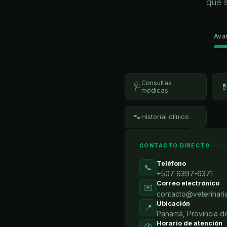
que 
Ava
Consultas
🩺

médicas
🐾
Historial clínico
CONTACTO DIRECTO
Teléfono
📞
+507 6397-6371
Correo electrónico
✉️
contacto@veterinari
Ubicación
📍
Panamá, Provincia 
Horario de atención