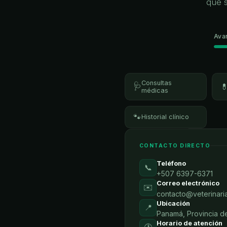
que 
Ava
Consultas
🩺

médicas
🐾
Historial clínico
CONTACTO DIRECTO
Teléfono
📞
+507 6397-6371
Correo electrónico
✉️
contacto@veterinari
Ubicación
📍
Panamá, Provincia 
Horario de atención