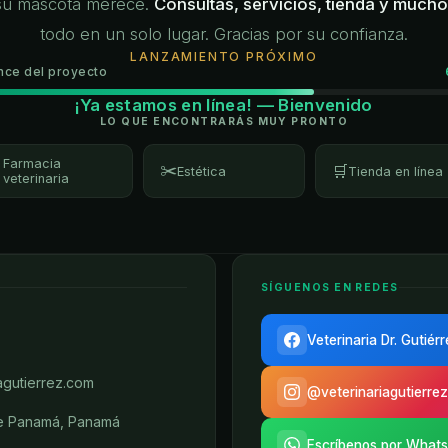
su mascota merece.
Consultas, servicios, tienda y much
todo en un solo lugar. Gracias por su confianza.
LANZAMIENTO PRÓXIMO
nce del proyecto
¡Ya estamos en línea! — Bienvenido
LO QUE ENCONTRARÁS MUY PRONTO
Farmacia
✂️

🛒
Estética
Tienda en línea
veterinaria
SÍGUENOS EN REDES
Veterinaria Dr. Gutiér
agutierrez.com
@veterinariagutierrez
de Panamá, Panamá
Escríbenos por What