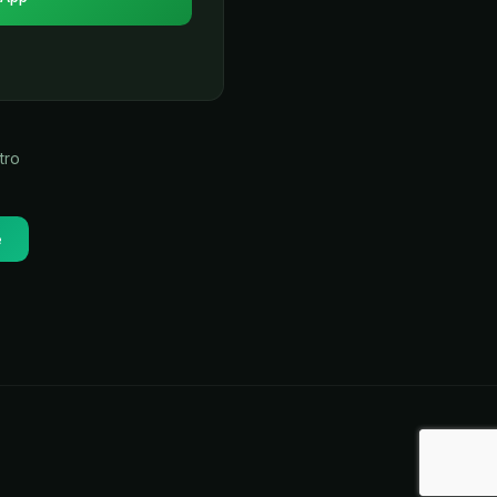
tro
e