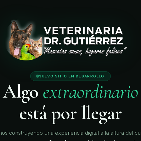
🐾
🐾
🐾
🐾
NUEVO SITIO EN DESARROLLO
Algo
extraordinario
está por llegar
os construyendo una experiencia digital a la altura del c