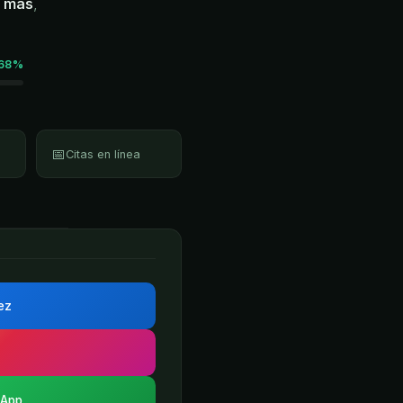
o más
,
68%
📅
Citas en línea
rez
sApp