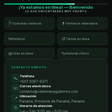
¡Ya estamos en línea! — Bienvenido
LO QUE ENCONTRARÁS MUY PRONTO
🩺
💊
Consultas médicas
Farmacia veterinaria
✂️
🛒
Estética
Tienda en línea
📅
🐾
Citas en línea
Historial clínico
CONTACTO DIRECTO
Teléfono
📞
+507 6397-6371
Correo electrónico
✉️
contacto@veterinariagutierrez.com
Ubicación
📍
Panamá, Provincia de Panamá, Panamá
Horario de atención
🕐
Lun – Sáb: 8:00 am – 6:00 pm